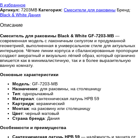
В избранное
Артикул:
7203MB
Категория:
Смесители для раковины
Бренд:
Black & White Дания
Описание
Смеситель для раковины Black & White GF-7203-MB
—
современная модель с лаконичным силуэтом и продуманной
геометрией, выполненная в универсальном стиле для актуальных
интерьеров. Чёткие линии корпуса и сбалансированные пропорции
создают аккуратный и визуально лёгкий образ, который органично
впишется как в минималистичную, так и в более выразительную
ванную комнату.
Основные характеристики
Модель
: GF-7203-MB
Назначение
: для раковины, на столешницу
Тип
: однорычажный
Материал
: сантехническая латунь HPB 59
Картридж
: керамический
Монтаж
: на раковину или столешницу
Цвет
: черный матовый
Страна бренда
: Дания
Особенности и преимущества
Сантехническая латунь HPB 59
— надёжность и защита от