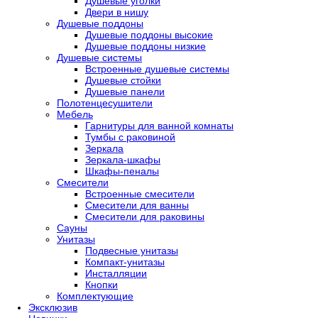
Душевые уголки
Двери в нишу
Душевые поддоны
Душевые поддоны высокие
Душевые поддоны низкие
Душевые системы
Встроенные душевые системы
Душевые стойки
Душевые панели
Полотенцесушители
Мебель
Гарнитуры для ванной комнаты
Тумбы с раковиной
Зеркала
Зеркала-шкафы
Шкафы-пеналы
Смесители
Встроенные смесители
Смесители для ванны
Смесители для раковины
Сауны
Унитазы
Подвесные унитазы
Компакт-унитазы
Инсталляции
Кнопки
Комплектующие
Эксклюзив