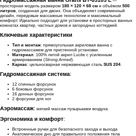
—
просторная модель размером
180 × 120 × 68 см
и объёмом
500
литров
, созданная для двоих. Она объединяет современный
дизайн, передовые массажные технологии и максимальный
комфорт. Идеально подходит для установки в просторных ванных
комнатах квартир, частных домов и загородных коттеджей.
Ключевые характеристики
Тип и монтаж
: прямоугольная акриловая ванна с
гидромассажем для пристенной установки.
Материал
: 100% литой акрил Lucite с усиленным
армированием (
Strong Armed
).
Каркас
: цельносварная нержавеющая сталь
SUS 204
.
Гидромассажная система
:
12 спинных форсунок
6 боковых форсунок
16 донных форсунок
2 форсунки для ног
Аэромассаж
:
мягкий массаж пузырьками воздуха.
Эргономика и комфорт
:
Встроенные ручки для безопасного захода и выхода
Анатомическое дно для правильного положения тела