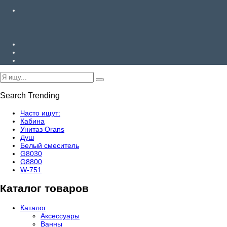
Search Trending
Часто ищут:
Кабина
Унитаз Orans
Душ
Белый смеситель
G8030
G8800
W-751
Каталог товаров
Каталог
Аксессуары
Ванны