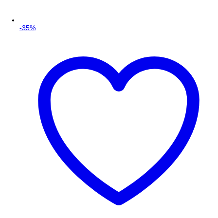
-
35
%