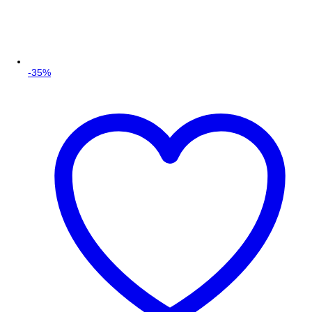
-
35
%