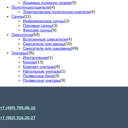
Душевые поддоны низкие
(5)
Полотенцесушители
(4)
Электрические полотенцесушители
(4)
Сауны
(11)
Инфракрасные сауны
(2)
Паровые сауны
(3)
Финские сауны
(9)
Смесители
(83)
Встроенные смесители
(4)
Смесители для ванны
(10)
Смесители для раковины
(69)
Унитазы
(35)
Инсталляции
(1)
Кнопки
(13)
Компакт-унитазы
(8)
Напольные унитазы
(1)
Подвесные биде
(3)
Подвесные унитазы
(9)
+7 (495) 795-66-16
+7 (962) 916-20-27