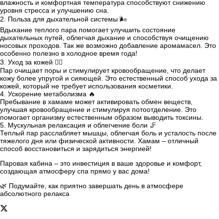
влажность и комфортная температура способствуют снижению
уровня стресса и улучшению сна.
2. Польза для дыхательной системы 🌬️
Вдыхание теплого пара помогает улучшить состояние
дыхательных путей, облегчая дыхание и способствуя очищению
носовых проходов. Так же возможно добавление аромамасел. Это
особенно полезно в холодное время года!
3. Уход за кожей 💆‍♀️
Пар очищает поры и стимулирует кровообращение, что делает
кожу более упругой и сияющей. Это естественный способ ухода за
кожей, который не требует использования косметики.
4. Ускорение метаболизма 🔥
Пребывание в хамаме может активировать обмен веществ,
улучшая кровообращение и стимулируя потоотделение. Это
помогает организму естественным образом выводить токсины.
5. Мускульная релаксация и облегчение боли 🦵
Теплый пар расслабляет мышцы, облегчая боль и усталость после
тяжелого дня или физической активности. Хамам – отличный
способ восстановиться и зарядиться энергией!
Паровая кабина – это инвестиция в ваше здоровье и комфорт,
создающая атмосферу спа прямо у вас дома!
🌿 Подумайте, как приятно завершать день в атмосфере
абсолютного релакса