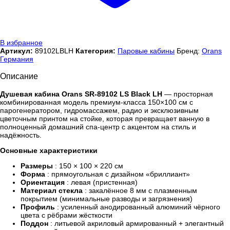
В избранное
Артикул:
89102LBLH
Категория:
Паровые кабины
Бренд:
Orans
Германия
Описание
Душевая кабина Orans SR-89102 LS Black LH
— просторная
комбинированная модель премиум-класса 150×100 см с
парогенератором, гидромассажем, радио и эксклюзивным
цветочным принтом на стойке, которая превращает ванную в
полноценный домашний спа-центр с акцентом на стиль и
надёжность.
Основные характеристики
Размеры
: 150 × 100 × 220 см
Форма
: прямоугольная с дизайном «бриллиант»
Ориентация
: левая (пристенная)
Материал стекла
: закалённое 8 мм с плазменным
покрытием (минимальные разводы и загрязнения)
Профиль
: усиленный анодированный алюминий чёрного
цвета с рёбрами жёсткости
Поддон
: литьевой акриловый армированный + элегантный