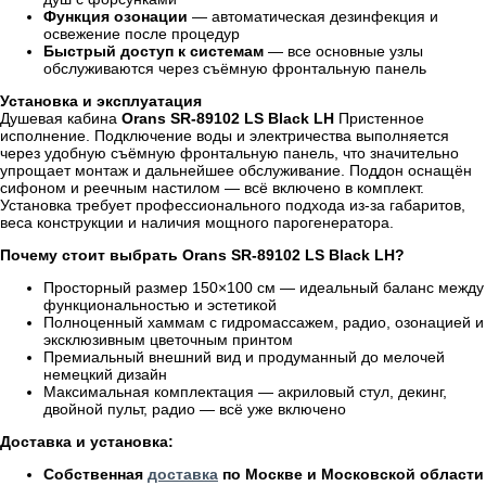
Функция озонации
— автоматическая дезинфекция и
освежение после процедур
Быстрый доступ к системам
— все основные узлы
обслуживаются через съёмную фронтальную панель
Установка и эксплуатация
Душевая кабина
Orans SR-89102 LS Black LH
Пристенное
исполнение. Подключение воды и электричества выполняется
через удобную съёмную фронтальную панель, что значительно
упрощает монтаж и дальнейшее обслуживание. Поддон оснащён
сифоном и реечным настилом — всё включено в комплект.
Установка требует профессионального подхода из-за габаритов,
веса конструкции и наличия мощного парогенератора.
Почему стоит выбрать Orans SR-89102 LS Black LH?
Просторный размер 150×100 см — идеальный баланс между
функциональностью и эстетикой
Полноценный хаммам с гидромассажем, радио, озонацией и
эксклюзивным цветочным принтом
Премиальный внешний вид и продуманный до мелочей
немецкий дизайн
Максимальная комплектация — акриловый стул, декинг,
двойной пульт, радио — всё уже включено
Доставка и установка:
Собственная
доставка
по Москве и Московской области