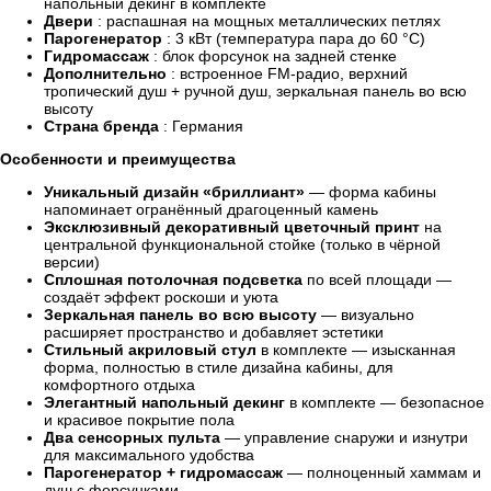
напольный декинг в комплекте
Двери
: распашная на мощных металлических петлях
Парогенератор
: 3 кВт (температура пара до 60 °C)
Гидромассаж
: блок форсунок на задней стенке
Дополнительно
: встроенное FM-радио, верхний
тропический душ + ручной душ, зеркальная панель во всю
высоту
Страна бренда
: Германия
Особенности и преимущества
Уникальный дизайн «бриллиант»
— форма кабины
напоминает огранённый драгоценный камень
Эксклюзивный декоративный цветочный принт
на
центральной функциональной стойке (только в чёрной
версии)
Сплошная потолочная подсветка
по всей площади —
создаёт эффект роскоши и уюта
Зеркальная панель во всю высоту
— визуально
расширяет пространство и добавляет эстетики
Стильный акриловый стул
в комплекте — изысканная
форма, полностью в стиле дизайна кабины, для
комфортного отдыха
Элегантный напольный декинг
в комплекте — безопасное
и красивое покрытие пола
Два сенсорных пульта
— управление снаружи и изнутри
для максимального удобства
Парогенератор + гидромассаж
— полноценный хаммам и
душ с форсунками