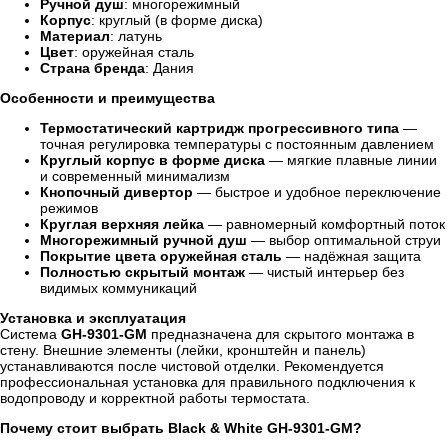
Ручной душ
: многорежимный
Корпус
: круглый (в форме диска)
Материал
: латунь
Цвет
: оружейная сталь
Страна бренда
: Дания
Особенности и преимущества
Термостатический картридж прогрессивного типа
—
точная регулировка температуры с постоянным давлением
Круглый корпус в форме диска
— мягкие плавные линии
и современный минимализм
Кнопочный дивертор
— быстрое и удобное переключение
режимов
Круглая верхняя лейка
— равномерный комфортный поток
Многорежимный ручной душ
— выбор оптимальной струи
Покрытие цвета оружейная сталь
— надёжная защита
Полностью скрытый монтаж
— чистый интерьер без
видимых коммуникаций
Установка и эксплуатация
Система
GH-9301-GM
предназначена для скрытого монтажа в
стену. Внешние элементы (лейки, кронштейн и панель)
устанавливаются после чистовой отделки. Рекомендуется
профессиональная установка для правильного подключения к
водопроводу и корректной работы термостата.
Почему стоит выбрать Black & White GH-9301-GM?