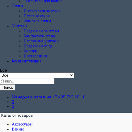
Смесители для ванны
Сауны
Инфракрасные сауны
Паровые сауны
Финские сауны
Унитазы
Подвесные унитазы
Компакт-унитазы
Напольные унитазы
Подвесные биде
Кнопки
Инсталляции
Комплектующие
Все
Поиск
Менеджер магазина
+7 495 795 66 16
0
0
Каталог товаров
Аксессуары
Ванны