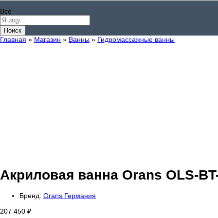
Все
Поиск
Главная
»
Магазин
»
Ванны
»
Гидромассажные ванны
Акриловая ванна Orans OLS-BT
Бренд:
Orans Германия
207 450
₽