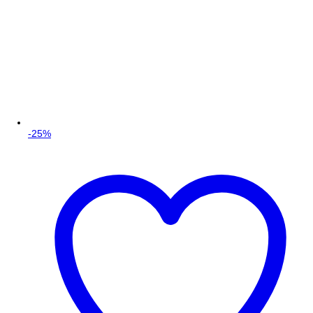
-
25
%