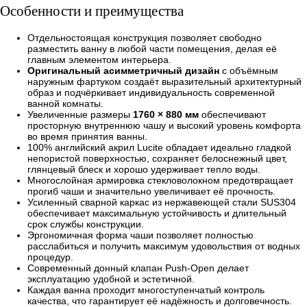
Особенности и преимущества
Отдельностоящая конструкция позволяет свободно
разместить ванну в любой части помещения, делая её
главным элементом интерьера.
Оригинальный асимметричный дизайн
с объёмным
наружным фартуком создаёт выразительный архитектурный
образ и подчёркивает индивидуальность современной
ванной комнаты.
Увеличенные размеры
1760 × 880 мм
обеспечивают
просторную внутреннюю чашу и высокий уровень комфорта
во время принятия ванны.
100% английский акрил Lucite обладает идеально гладкой
непористой поверхностью, сохраняет белоснежный цвет,
глянцевый блеск и хорошо удерживает тепло воды.
Многослойная армировка стекловолокном предотвращает
прогиб чаши и значительно увеличивает её прочность.
Усиленный сварной каркас из нержавеющей стали SUS304
обеспечивает максимальную устойчивость и длительный
срок службы конструкции.
Эргономичная форма чаши позволяет полностью
расслабиться и получить максимум удовольствия от водных
процедур.
Современный донный клапан Push-Open делает
эксплуатацию удобной и эстетичной.
Каждая ванна проходит многоступенчатый контроль
качества, что гарантирует её надёжность и долговечность.