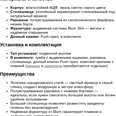
Корпус:
влагостойкий МДФ, эмаль светло серого цвета
Столешница:
утончённый керамогранит стилизованный под
натуральный мрамор
Раковина:
полувстраиваемая из сантехнического фарфора,
низкие борта
Фурнитура:
выдвижная система Blum Slim — мягкое и
надёжное открывание
Донный клапан:
Push-open, в комплекте
Установка и комплектация
Тип установки:
подвесной монтаж
В комплекте:
тумба с выдвижными ящиками, раковина,
столешница, донный клапан Push-open, комплект крепежа с
планкой (
зеркало
и
смеситель
приобретаются отдельно)
Преимущества
Эстетика скандинавского стиля — светлый мрамор и серый
глянец создают воздушную и чистую атмосферу
Полувстраиваемая раковина с низкими бортами —
идеальна, если нужен смеситель большей высоты или более
удобное пользование
Большая столешница позволяет разместить предметы
гигиены без загромождения
Надёжная фурнитура от Blum гарантирует плавное и
долговечное использование