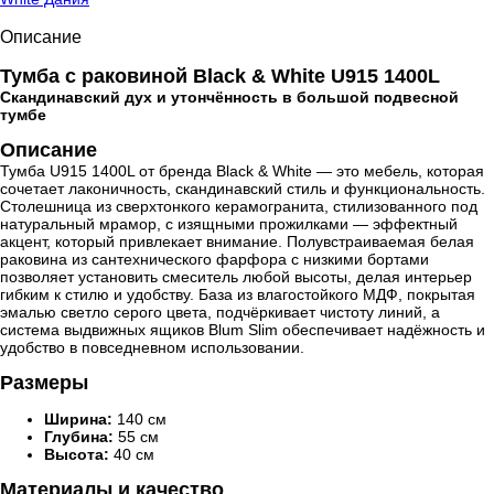
Описание
Тумба с раковиной Black & White U915 1400L
Скандинавский дух и утончённость в большой подвесной
тумбе
Описание
Тумба U915 1400L от бренда Black & White — это мебель, которая
сочетает лаконичность, скандинавский стиль и функциональность.
Столешница из сверхтонкого керамогранита, стилизованного под
натуральный мрамор, с изящными прожилками — эффектный
акцент, который привлекает внимание. Полувстраиваемая белая
раковина из сантехнического фарфора с низкими бортами
позволяет установить смеситель любой высоты, делая интерьер
гибким к стилю и удобству. База из влагостойкого МДФ, покрытая
эмалью светло серого цвета, подчёркивает чистоту линий, а
система выдвижных ящиков Blum Slim обеспечивает надёжность и
удобство в повседневном использовании.
Размеры
Ширина:
140 см
Глубина:
55 см
Высота:
40 см
Материалы и качество