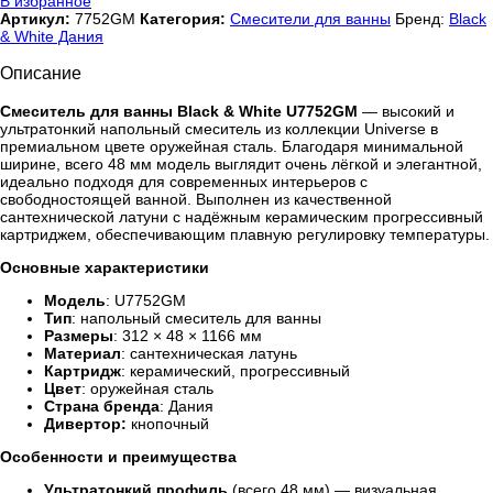
В избранное
Артикул:
7752GM
Категория:
Смесители для ванны
Бренд:
Black
& White Дания
Описание
Смеситель для ванны Black & White U7752GM
— высокий и
ультратонкий напольный смеситель из коллекции Universe в
премиальном цвете оружейная сталь. Благодаря минимальной
ширине, всего 48 мм модель выглядит очень лёгкой и элегантной,
идеально подходя для современных интерьеров с
свободностоящей ванной. Выполнен из качественной
сантехнической латуни с надёжным керамическим прогрессивный
картриджем, обеспечивающим плавную регулировку температуры.
Основные характеристики
Модель
: U7752GM
Тип
: напольный смеситель для ванны
Размеры
: 312 × 48 × 1166 мм
Материал
: сантехническая латунь
Картридж
: керамический, прогрессивный
Цвет
: оружейная сталь
Страна бренда
: Дания
Дивертор:
кнопочный
Особенности и преимущества
Ультратонкий профиль
(всего 48 мм) — визуальная