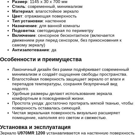
Размер
: 1145 х 30 х 700 мм
Стиль
: современный, минимализм
Материал
: влагостойкое зеркало
Цвет
: отражающая поверхность
Тип установки
: настенное
Назначение
: для ванной комнаты
Подсветка
: светодиодная по периметру
Включение
: сенсорное бесконтактное (включается
движением руки перед сенсором, без прикосновения к
самому зеркалу)
Антизапотевание
: да
Особенности и преимущества
Лаконичный дизайн без рамки подчёркивает современный
минимализм и создаёт ощущение свободы пространства.
Влагостойкая поверхность защищает зеркало от влаги и
перепадов температуры, сохраняя безупречный вид
надолго.
Удобные размеры делают использование зеркала
комфортным в повседневной жизни.
Простота ухода: достаточно протирать мягкой тканью, чтобы
поверхность оставалась сияющей.
Чистая зеркальная поверхность визуально расширяет
помещение, наполняя его светом и свежестью.
Установка и эксплуатация
Зеркало
U970MR 1200
устанавливается на настенную поверхность