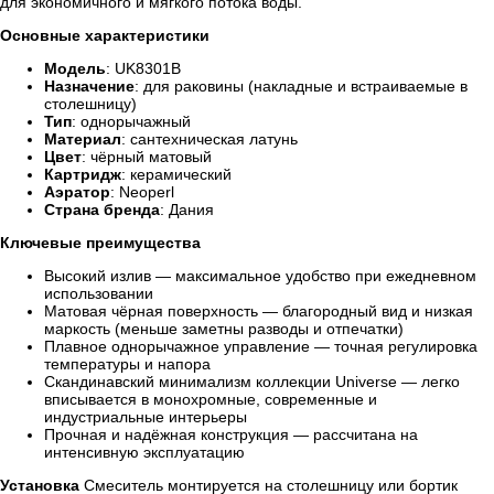
для экономичного и мягкого потока воды.
Основные характеристики
Модель
: UK8301B
Назначение
: для раковины (накладные и встраиваемые в
столешницу)
Тип
: однорычажный
Материал
: сантехническая латунь
Цвет
: чёрный матовый
Картридж
: керамический
Аэратор
: Neoperl
Страна бренда
: Дания
Ключевые преимущества
Высокий излив — максимальное удобство при ежедневном
использовании
Матовая чёрная поверхность — благородный вид и низкая
маркость (меньше заметны разводы и отпечатки)
Плавное однорычажное управление — точная регулировка
температуры и напора
Скандинавский минимализм коллекции Universe — легко
вписывается в монохромные, современные и
индустриальные интерьеры
Прочная и надёжная конструкция — рассчитана на
интенсивную эксплуатацию
Установка
Смеситель монтируется на столешницу или бортик