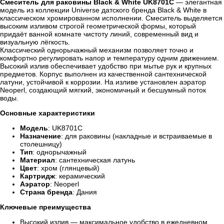
Смеситель для раковины Black & White UK8701C
— элегантная
модель из коллекции Universe датского бренда Black & White в
классическом хромированном исполнении. Смеситель выделяется
высоким изливом строгой геометрической формы, который
придаёт ванной комнате чистоту линий, современный вид и
визуальную лёгкость.
Классический однорычажный механизм позволяет точно и
комфортно регулировать напор и температуру одним движением.
Высокий излив обеспечивает удобство при мытье рук и крупных
предметов. Корпус выполнен из качественной сантехнической
латуни, устойчивой к коррозии. На изливе установлен аэратор
Neoperl, создающий мягкий, экономичный и бесшумный поток
воды.
Основные характеристики
Модель
: UK8701C
Назначение
: для раковины (накладные и встраиваемые в
столешницу)
Тип
: однорычажный
Материал
: сантехническая латунь
Цвет
: хром (глянцевый)
Картридж
: керамический
Аэратор
: Neoperl
Страна бренда
: Дания
Ключевые преимущества
Высокий излив — максимальное удобство в ежедневном