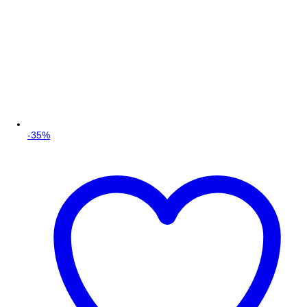
-
35
%