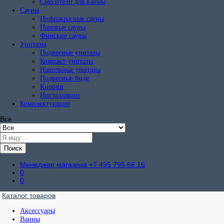
Смесители для ванны
Сауны
Инфракрасные сауны
Паровые сауны
Финские сауны
Унитазы
Подвесные унитазы
Компакт-унитазы
Напольные унитазы
Подвесные биде
Кнопки
Инсталляции
Комплектующие
Все
Поиск
Менеджер магазина
+7 495 795 66 16
0
0
Каталог товаров
Аксессуары
Ванны