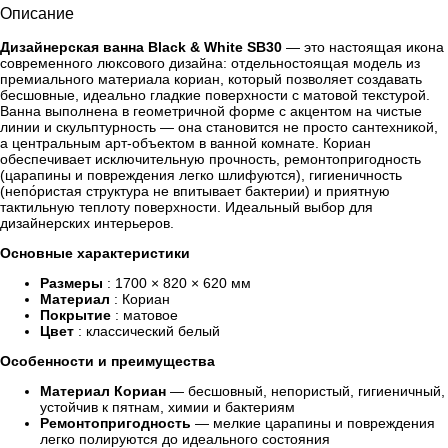
Описание
Дизайнерская ванна Black & White SB30
— это настоящая икона
современного люксового дизайна: отдельностоящая модель из
премиального материала кориан, который позволяет создавать
бесшовные, идеально гладкие поверхности с матовой текстурой.
Ванна выполнена в геометричной форме с акцентом на чистые
линии и скульптурность — она становится не просто сантехникой,
а центральным арт-объектом в ванной комнате. Кориан
обеспечивает исключительную прочность, ремонтопригодность
(царапины и повреждения легко шлифуются), гигиеничность
(непо́ристая структура не впитывает бактерии) и приятную
тактильную теплоту поверхности. Идеальный выбор для
дизайнерских интерьеров.
Основные характеристики
Размеры
: 1700 × 820 × 620 мм
Материал
: Кориан
Покрытие
: матовое
Цвет
: классический белый
Особенности и преимущества
Материал Кориан
— бесшовный, непористый, гигиеничный,
устойчив к пятнам, химии и бактериям
Ремонтопригодность
— мелкие царапины и повреждения
легко полируются до идеального состояния