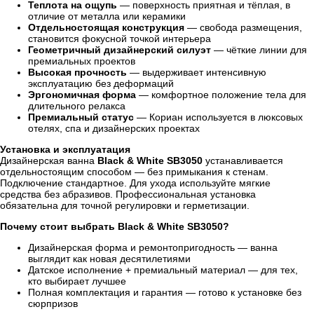
Теплота на ощупь
— поверхность приятная и тёплая, в
отличие от металла или керамики
Отдельностоящая конструкция
— свобода размещения,
становится фокусной точкой интерьера
Геометричный дизайнерский силуэт
— чёткие линии для
премиальных проектов
Высокая прочность
— выдерживает интенсивную
эксплуатацию без деформаций
Эргономичная форма
— комфортное положение тела для
длительного релакса
Премиальный статус
— Кориан используется в люксовых
отелях, спа и дизайнерских проектах
Установка и эксплуатация
Дизайнерская ванна
Black & White SB3050
устанавливается
отдельностоящим способом — без примыкания к стенам.
Подключение стандартное. Для ухода используйте мягкие
средства без абразивов. Профессиональная установка
обязательна для точной регулировки и герметизации.
Почему стоит выбрать Black & White SB3050?
Дизайнерская форма и ремонтопригодность — ванна
выглядит как новая десятилетиями
Датское исполнение + премиальный материал — для тех,
кто выбирает лучшее
Полная комплектация и гарантия — готово к установке без
сюрпризов